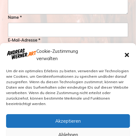
Name
*
E-Mail-Adresse
*
Cookie-Zustimmung
verwalten
Website
Um dir ein optimales Erlebnis zu bieten, verwenden wir Technologien
wie Cookies, um Geräteinformationen zu speichern und/oder darauf
zuzugreifen. Wenn du diesen Technologien zustimmst, können wir
Name, E-Mail-Adresse und Website in diesem Browser für
Daten wie das Surfverhalten oder eindeutige IDs auf dieser Website
meinen nächsten Kommentar speichern.
verarbeiten. Wenn du deine Zustimmung nicht erteilst oder
zurückziehst, können bestimmte Merkmale und Funktionen
beeinträchtigt werden.
Datenschutz und Cookies: Diese Website verwendet Cookies.
Akzeptieren
Wenn du die Website weiterhin nutzt, stimmst du der Verwendung
Beitragsnavigation
Vorheriger
ZURÜCK
von Cookies zu.
Ablehnen
Beitrag