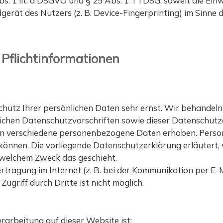
bs. 1 lit. a DSGVO und § 25 Abs. 1 TTDSG, soweit die Ein
gerät des Nutzers (z. B. Device-Fingerprinting) im Sinne 
Pflicht­informationen
Schutz Ihrer persönlichen Daten sehr ernst. Wir behande
lichen Datenschutzvorschriften sowie dieser Datenschutz
n verschiedene personenbezogene Daten erhoben. Perso
n können. Die vorliegende Datenschutzerklärung erläutert
u welchem Zweck das geschieht.
rtragung im Internet (z. B. bei der Kommunikation per E-M
ugriff durch Dritte ist nicht möglich.
erarbeitung auf dieser Website ist: