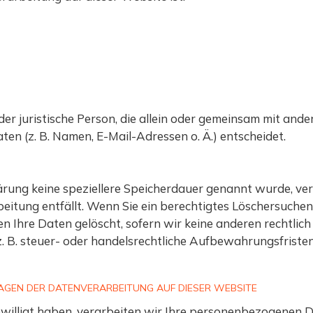
oder juristische Person, die allein oder gemeinsam mit and
n (z. B. Namen, E-Mail-Adressen o. Ä.) entscheidet.
ärung keine speziellere Speicherdauer genannt wurde, v
beitung entfällt. Wenn Sie ein berechtigtes Löschersuche
 Ihre Daten gelöscht, sofern wir keine anderen rechtlich
B. steuer- oder handelsrechtliche Aufbewahrungsfristen);
AGEN DER DATENVERARBEITUNG AUF DIESER WEBSITE
willigt haben, verarbeiten wir Ihre personenbezogenen Dat