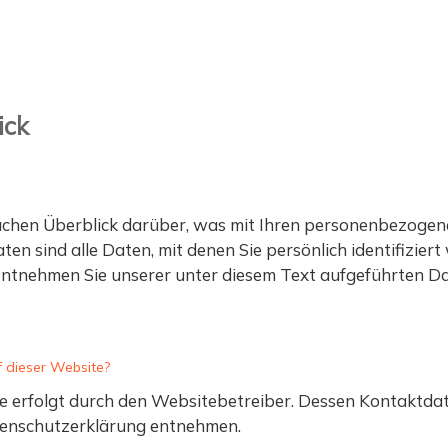
ALTUNG ANDREAS WE
ick
achen Überblick darüber, was mit Ihren personenbezogene
 sind alle Daten, mit denen Sie persönlich identifiziert
tnehmen Sie unserer unter diesem Text aufgeführten Da
f dieser Website?
e erfolgt durch den Websitebetreiber. Dessen Kontaktda
atenschutzerklärung entnehmen.