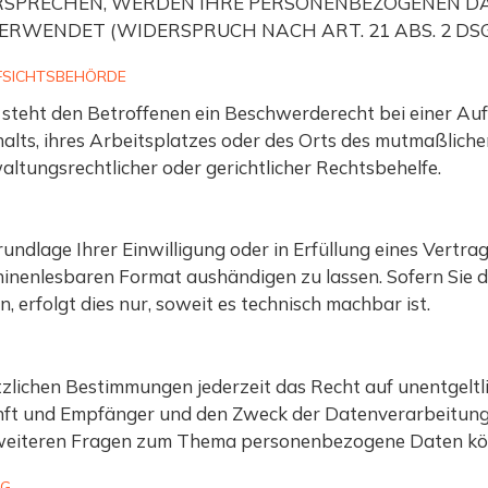
ERSPRECHEN, WERDEN IHRE PERSONENBEZOGENEN D
RWENDET (WIDERSPRUCH NACH ART. 21 ABS. 2 DSG
FSICHTS­BEHÖRDE
steht den Betroffenen ein Beschwerderecht bei einer Auf
halts, ihres Arbeitsplatzes oder des Orts des mutmaßlic
tungsrechtlicher oder gerichtlicher Rechtsbehelfe.
undlage Ihrer Einwilligung oder in Erfüllung eines Vertra
hinenlesbaren Format aushändigen zu lassen. Sofern Sie 
 erfolgt dies nur, soweit es technisch machbar ist.
zlichen Bestimmungen jederzeit das Recht auf unentgeltl
t und Empfänger und den Zweck der Datenverarbeitung u
 weiteren Fragen zum Thema personenbezogene Daten könn
NG