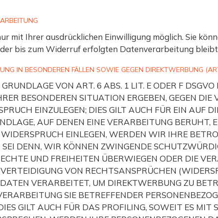
RARBEITUNG
 mit Ihrer ausdrücklichen Einwilligung möglich. Sie können
 der bis zum Widerruf erfolgten Datenverarbeitung bleib
NG IN BESONDEREN FÄLLEN SOWIE GEGEN DIREKTWERBUNG (ART
UNDLAGE VON ART. 6 ABS. 1 LIT. E ODER F DSGVO 
 IHRER BESONDEREN SITUATION ERGEBEN, GEGEN DIE
RUCH EINZULEGEN; DIES GILT AUCH FÜR EIN AUF D
UNDLAGE, AUF DENEN EINE VERARBEITUNG BERUHT, 
 WIDERSPRUCH EINLEGEN, WERDEN WIR IHRE BET
S SEI DENN, WIR KÖNNEN ZWINGENDE SCHUTZWÜRDI
 RECHTE UND FREIHEITEN ÜBERWIEGEN ODER DIE VE
ERTEIDIGUNG VON RECHTSANSPRÜCHEN (WIDERSPRU
ATEN VERARBEITET, UM DIREKTWERBUNG ZU BETREI
 VERARBEITUNG SIE BETREFFENDER PERSONENBEZO
IES GILT AUCH FÜR DAS PROFILING, SOWEIT ES MIT